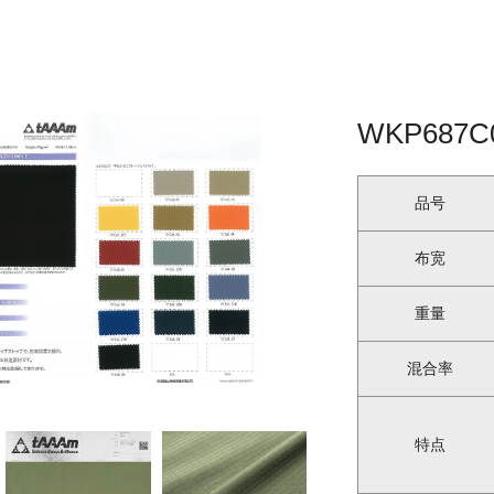
WKP687C
品号
布宽
重量
混合率
特点