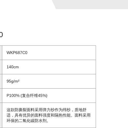
0
WKP687C0
140cm
95g/m²
P100% (复合纤维45%)
这款防撕裂面料采用弹力纱作为纬纱，质地舒
适，具有优异的面料强度和隔热性能。面料采用
环保的二氧化碳防水剂。