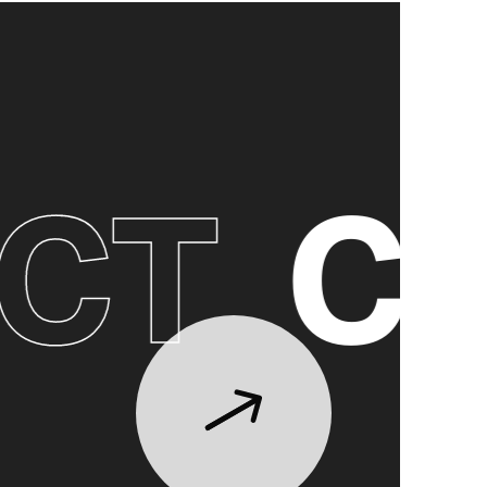
CT
CO