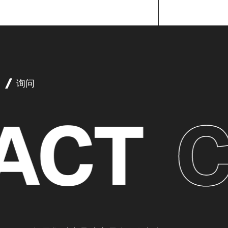
询问
CT
C