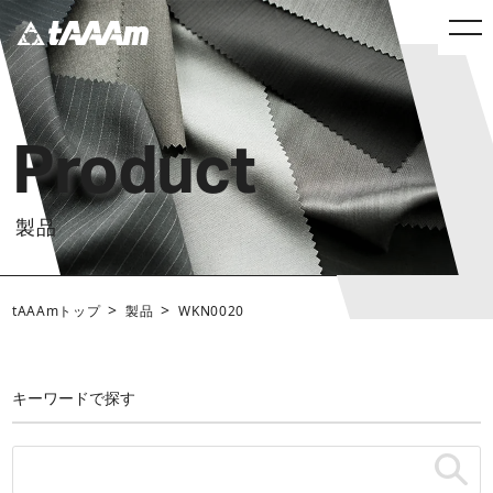
Product
製品
>
>
tAAAmトップ
製品
WKN0020
キーワードで探す