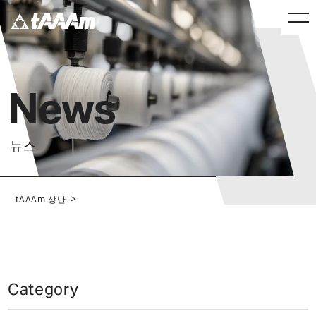
News
뉴스
>
tAAAm 상단
Category